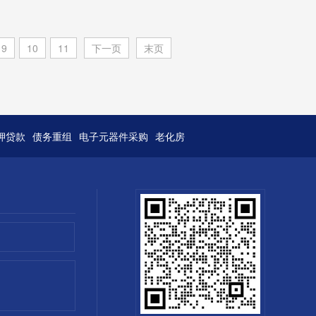
IC
9
10
11
下一页
末页
押贷款
债务重组
电子元器件采购
老化房