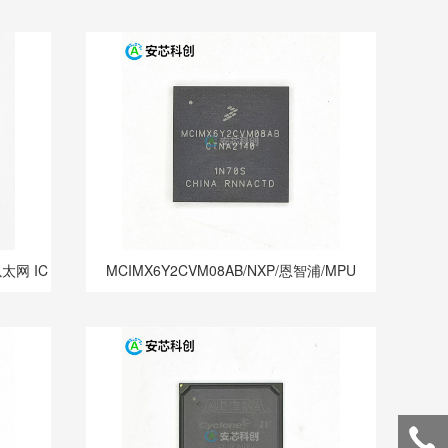
以太网 IC
MCIMX6Y2CVM08AB/NXP/恩智浦/MPU