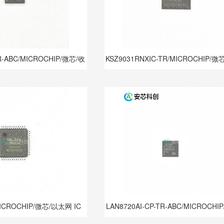
R-ABC/MICROCHIP/微芯/收
KSZ9031RNXIC-TR/MICROCHIP/
发器
IC
MICROCHIP/微芯/以太网 IC
LAN8720AI-CP-TR-ABC/MICROCHI