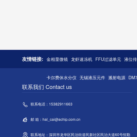
友情链接:
金相显微镜
龙虾速冻机
FFU过滤单元
液位传
卡尔费休水分仪
无锡液压元件
溅射电源
DM
联系我们 Contact us
联系电话：15382911663
邮 箱：hal_cai@achip.com.cn
联系地址：深圳市龙华区民治街道民新社区民治大道60号恒勤