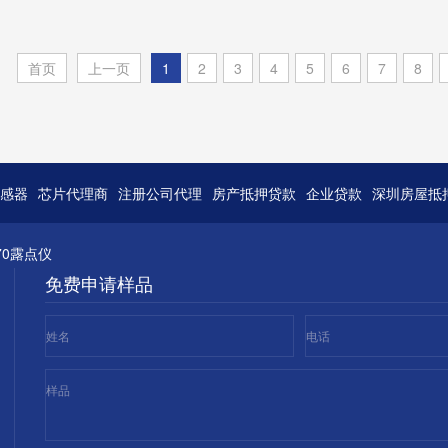
太网 IC
首页
上一页
1
2
3
4
5
6
7
8
感器
芯片代理商
注册公司代理
房产抵押贷款
企业贷款
深圳房屋抵
70露点仪
免费申请样品
姓名
电话
样品