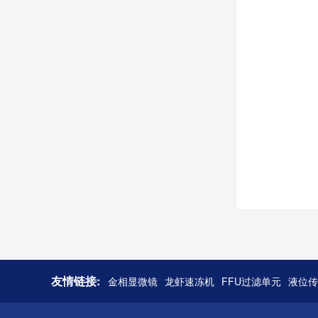
友情链接:
金相显微镜
龙虾速冻机
FFU过滤单元
液位传