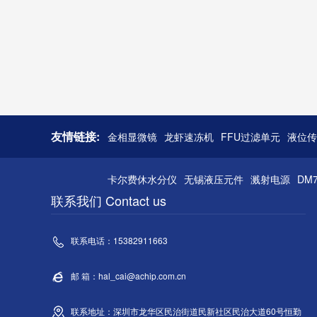
友情链接:
金相显微镜
龙虾速冻机
FFU过滤单元
液位传
卡尔费休水分仪
无锡液压元件
溅射电源
DM
联系我们 Contact us
联系电话：15382911663
邮 箱：hal_cai@achip.com.cn
联系地址：深圳市龙华区民治街道民新社区民治大道60号恒勤