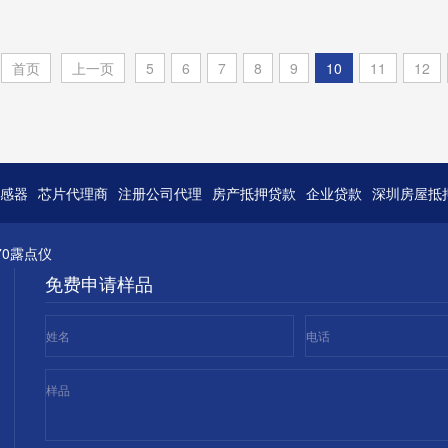
件
首页
上一页
5
6
7
8
9
10
11
12
感器
芯片代理商
注册公司代理
房产抵押贷款
企业贷款
深圳房屋抵
70露点仪
免费申请样品
姓名
电话
样品