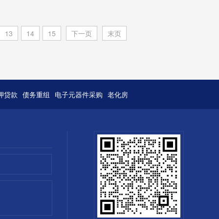
13
14
15
下一页
末页
押贷款
债务重组
电子元器件采购
老化房