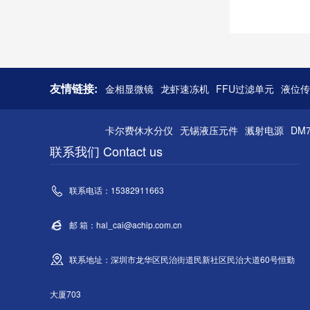
友情链接:
金相显微镜
龙虾速冻机
FFU过滤单元
液位传
卡尔费休水分仪
无锡液压元件
溅射电源
DM
联系我们 Contact us
联系电话：15382911663
邮 箱：hal_cai@achip.com.cn
联系地址：深圳市龙华区民治街道民新社区民治大道60号恒勤
大厦703