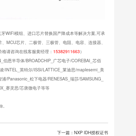
WIFI模组、进口芯片替换国产降成本等解决方案,可承
片、MCU芯片、二极管、三极管、电阻、电容、连接器、
价格请咨询在线客服黄经理：
15382911663
）
伯恩半导体/BROADCHIP_广芯电子/COREBAI_芯佰
INTEL_英特尔/ISSI/LATTICE_莱迪思/maplesemi_美
浦/Panasonic_松下电器/RENESAS_瑞莎/SAMSUNG_
LINX_赛灵思/芯唐微电子等等
除。
下一篇：NXP IDH授权证书