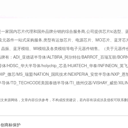
家国内芯片代理和国外品牌分销的综合服务商,公司提供芯片ic选型、蓝牙
以及元器件一站式采购服务,类型有运放芯片、电源芯片、MO芯片、蓝牙芯
、晶振、蓝牙模组、WI模组及各类模组等电子元器件销售。（关于元器件
ADI_亚德诺半导体/ALTBRA_阿尔特拉/BARROT_百瑞互联/BORN_
/HDSC_华大半导体/holychip_芯圣/HUATECH_华泰/INFINEON_英飞凌/
HIP_微芯/MS_瑞盟/NATION_国民技术/NEXPERIA_安世半导体/NXP_恩智
半导体/TD_TECHCODE美国泰德半导体/TI_德州仪器/VISHAY_威世/XI
图文来源网络，文章内容仅供参考，不构成投资建议，若内容有误或涉及侵权可联系删
科创商标保护