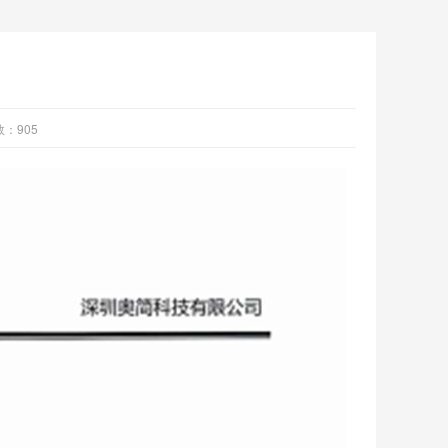
数：
905